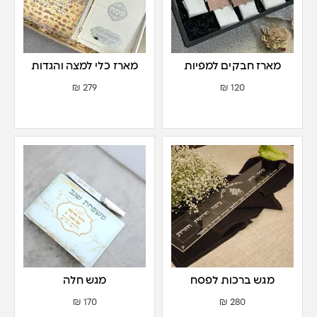
מארז חבקים למפיות
מארז כלי למצה והגדות
₪
279
₪
120
מגש ברכות לפסח
מגש חלה
₪
170
₪
280