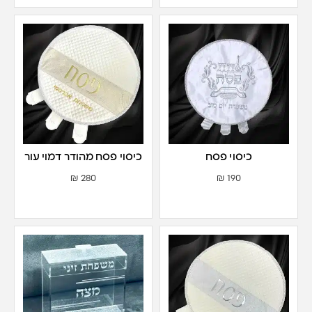
כיסוי פסח
כיסוי פסח מהודר דמוי עור
צבע זהב
₪
280
₪
190