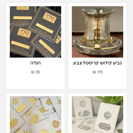
גביע קידוש קריסטל צבע
הגדה
שמפניה
₪
25
₪
170