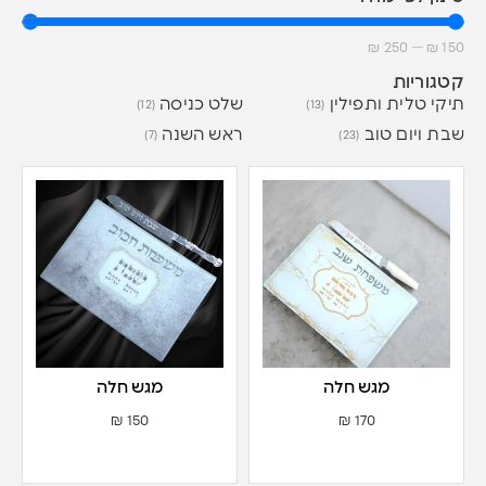
₪
250
—
₪
150
קטגוריות
תיקי טלית ותפילין
שלט כניסה
(12)
(13)
שבת ויום טוב
ראש השנה
(7)
(23)
מגש חלה
מגש חלה
₪
150
₪
170