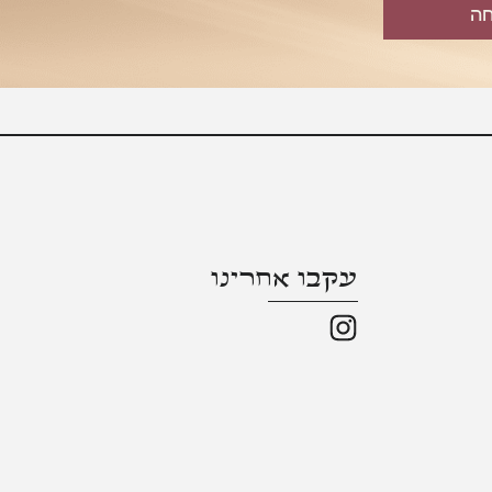
חה
עקבו אחרינו